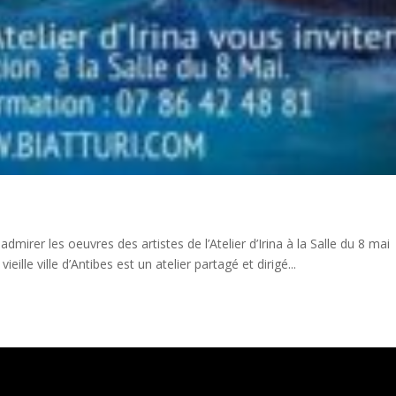
 admirer les oeuvres des artistes de l’Atelier d’Irina à la Salle du 8 mai
ieille ville d’Antibes est un atelier partagé et dirigé...