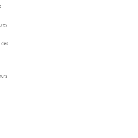
8
ntres
t des
ours